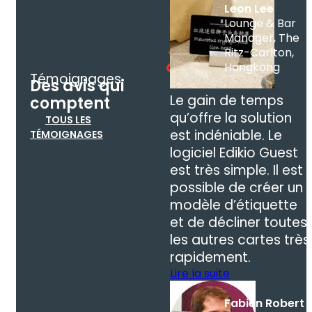
Leon Lee
Lounge & Bar
Manager, The
Ritz-Carlton,
Hongkong
Témoignages
Des avis qui
Le gain de temps
comptent
qu’offre la solution
TOUS LES
est indéniable. Le
TÉMOIGNAGES
logiciel Edikio Guest
est très simple. Il est
possible de créer un
modèle d’étiquette
et de décliner toutes
les autres cartes très
rapidement.
Lire la suite
Fabien Robert