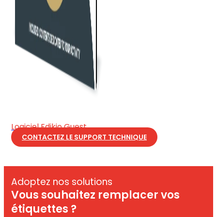
Logiciel Edikio Guest
CONTACTEZ LE SUPPORT TECHNIQUE
Adoptez nos solutions
Vous souhaitez remplacer vos
étiquettes ?