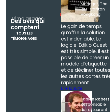
Manager, The
Ritz-Carlton,
Hongkong
Témoignages
Des avis qui
Le gain de temps
comptent
qu’offre la solution
TOUS LES
est indéniable. Le
TÉMOIGNAGES
logiciel Edikio Guest
est très simple. Il est
possible de créer un
modèle d’étiquette
et de décliner toutes
les autres cartes très
rapidement.
Lire la suite
Fabien Robert
Responsable
du restaurant